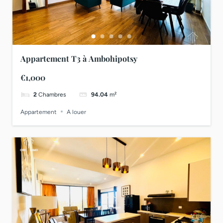
Appartement T3 à Ambohipotsy
€1,000
2
Chambres
94.04
m²
Appartement
A louer