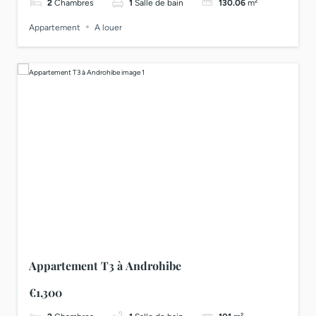
2
Chambres
1
Salle de bain
130.06
m²
Appartement
A louer
Appartement T3 à Androhibe
€1,300