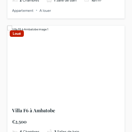
2
Chambres
1
Salle de bain
101
m²
Appartement
A louer
Loué
Villa F6 à Ambatobe
€2,500
4
Chambres
3
Salles de bain