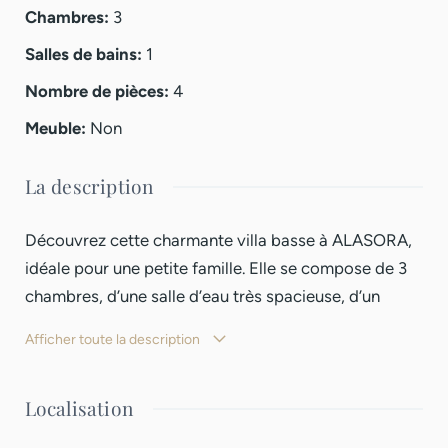
Chambres
:
3
Salles de bains
:
1
Nombre de pièces
:
4
Meuble
:
Non
La description
Découvrez cette charmante villa basse à ALASORA,
idéale pour une petite famille. Elle se compose de 3
chambres, d’une salle d’eau très spacieuse, d’un
espace de vie agréable et fonctionnel. À l’extérieur,
Afficher toute la description
vous profiterez d’une grande terrasse, parfaite pour
recevoir, ainsi que d’un parking pouvant accueillir 2
Localisation
voitures.