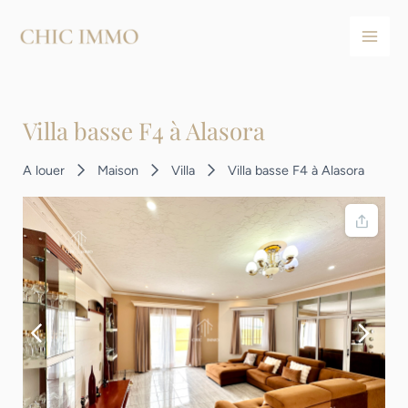
Aller
Navigation
Main
au
des
Men
contenu
articles
Villa basse F4 à Alasora
A louer
Maison
Villa
Villa basse F4 à Alasora