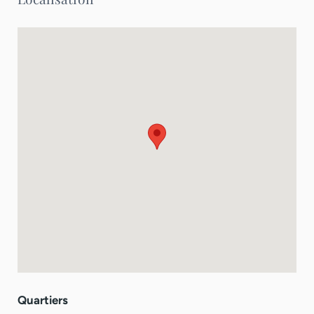
d’équipements modernes tels qu’une cuve à eau avec
surpresseur, un chauffe-eau neuf et une connexion
fibre Telma, elle garantit un confort optimal.
L’étanchéité du toit a été récemment refaite. Les
charges de sécurité sont incluses dans le loyer. Cette
villa représente une belle opportunité pour un cadre
de vie agréable et sécurisé.
Quartiers