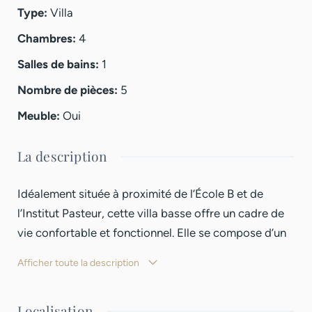
Type
:
Villa
Chambres
:
4
Salles de bains
:
1
Nombre de pièces
:
5
Meuble
:
Oui
La description
Idéalement située à proximité de l’École B et de
l’Institut Pasteur, cette villa basse offre un cadre de
vie confortable et fonctionnel. Elle se compose d’un
vaste living agrémenté d’une cheminée fonctionnelle,
Afficher toute la description
de quatre chambres avec placards encastrés. Son
espace extérieur comprend une grande cour ainsi
Localisation
qu’une terrasse propice à la détente. Dotée