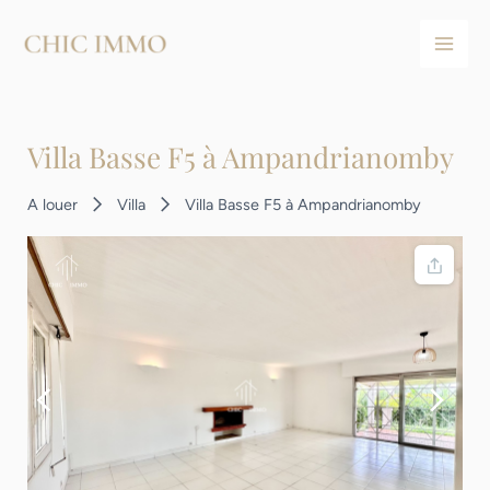
Aller
Navigation
Main
au
des
Men
contenu
articles
Villa Basse F5 à Ampandrianomby
A louer
Villa
Villa Basse F5 à Ampandrianomby