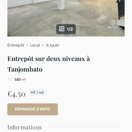
1/2
Entrepôt
Local
A louer
Entrepôt sur deux niveaux à
Tanjombato
580
m²
€4.50
HT / m2
DEMANDE D'INFO
Informations