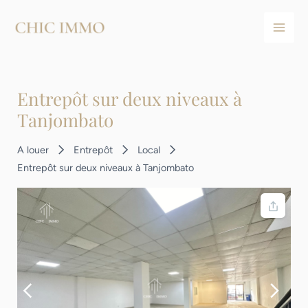
Aller
Navigation
Main
au
des
Men
contenu
articles
Entrepôt sur deux niveaux à
Tanjombato
A louer
Entrepôt
Local
Entrepôt sur deux niveaux à Tanjombato