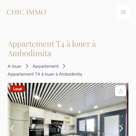
Aller
Navigation
Main
au
des
Men
contenu
articles
Appartement T4 à louer à
Ambodimita
A louer
Appartement
Appartement T4 à louer à Ambodimita
Loué