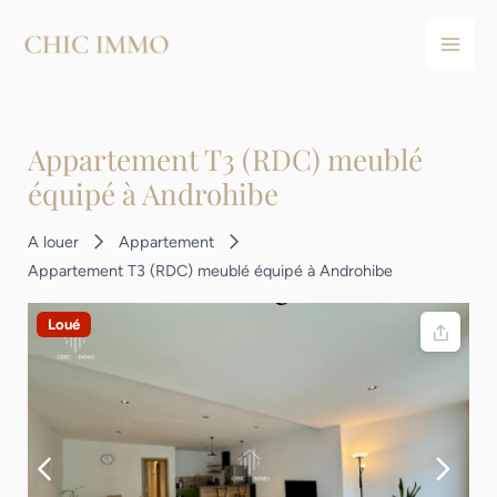
Aller
Navigation
Main
au
des
Men
contenu
articles
Appartement T3 (RDC) meublé
équipé à Androhibe
A louer
Appartement
Appartement T3 (RDC) meublé équipé à Androhibe
Loué