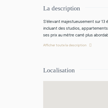
La description
S’élevant majestueusement sur 13
incluant des studios, appartements 
ses prix au mètre carré plus aborda
universités, augmentant ainsi la d
Afficher toute la description
en plein développement, est à 18 mi
pour l'avenir de la ville. La future 
Localisation