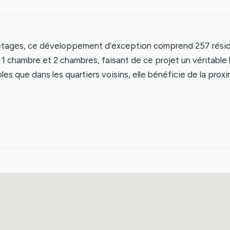
 étages, ce développement d’exception comprend 257 rés
1 chambre et 2 chambres, faisant de ce projet un véritable
bles que dans les quartiers voisins, elle bénéficie de la pr
emande locative. La zone offre déjà des parcs à thème et d
nutes du Burj Khalifa et de Creek Harbour. Intégrée au plan 
ligne de métro, prévue pour 2029, devrait améliorer son attrac