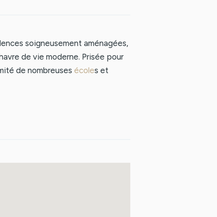
idences soigneusement aménagées,
 havre de vie moderne. Prisée pour
oximité de nombreuses
école
s et
es centres commerciaux. Dubailand,
"Dubai 2040", elle est essentielle
tivité et sa connectivité.