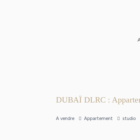
Aller
Navigation
au
des
contenu
articles
DUBAÏ DLRC : Apparteme
A vendre
Appartement
studio