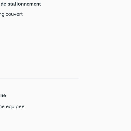
 de stationnement
ng couvert
ine
ine équipée