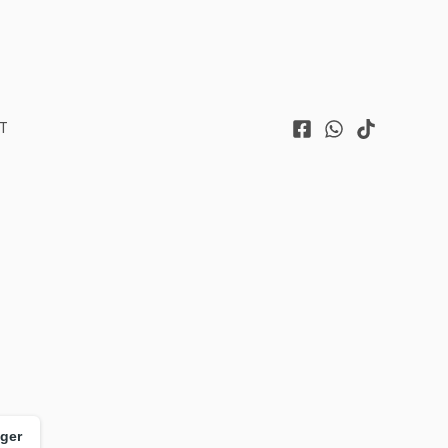
T
ager